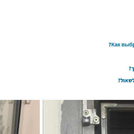
Как выб
ך?
לשאול?