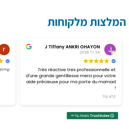
המלצות מלקוחות
J Tiffany ANKRI OHAYON
24 יולי 2026
Très réactive tres professionnelle et
שירות 
d'une grande gentillesse merci pour votre
aide précieuse pour ma porte du mamad
!
קרא עוד
מאוד תגובתית, מאוד מקצועית ובעלת לב ענק. תודה
רבה על העזרה היקרה שלך בטיפול בדלת הממ”ד שלי
מאומת על ידי Trustindex