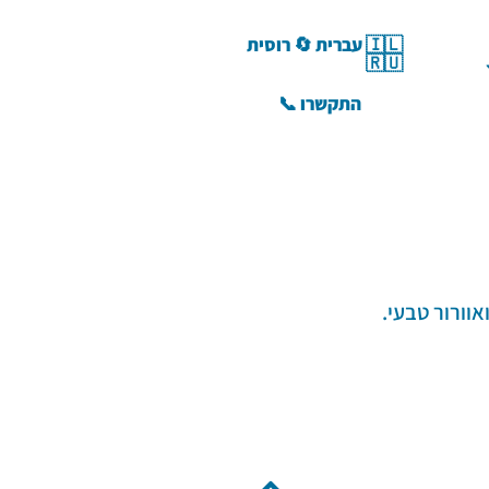
🇮🇱 עברית 🔄 רוסית
🇷🇺
התקשרו 📞
וורור טבעי.